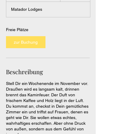
g
Matador Lodges
i
n
n
t
Freie Plätze
a
m
zur Buchung
:
1
3
.
N
Beschreibung
o
v
Stell Dir ein Wochenende im November vor.
.
Draußen wird es langsam kalt, drinnen
brennt das Kaminfeuer. Der Duft von
frischem Kaffee und Holz liegt in der Luft.
Du kommst an, checkst in Dein gemütliches
Zimmer ein und triffst auf Frauen, denen es
geht wie Dir. Sie wollen etwas echtes,
wahrhaftiges erschaffen. Aber ohne Druck
von außen, sondern aus dem Gefühl von