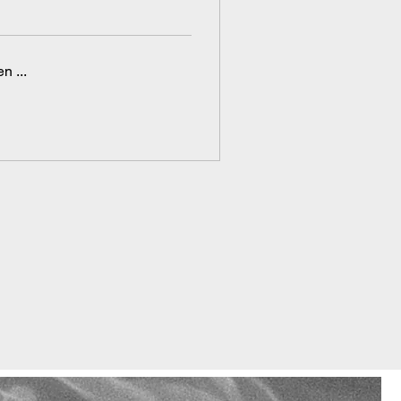
n ...