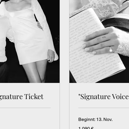
ignature Ticket
"Signature Voic
Beginnt: 13. Nov.
1.090
1.090 €
Euro