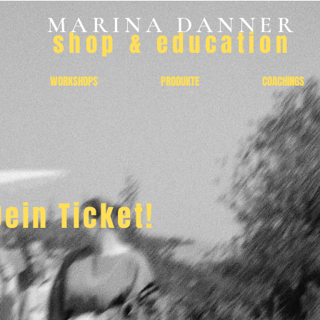
MARINA DANNER
shop & education
WORKSHOPS
PRODUKTE
COACHINGS
ein Ticket!