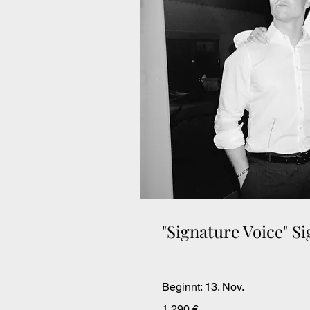
"Signature Voice" S
Beginnt: 13. Nov.
1.290
1.290 €
Euro