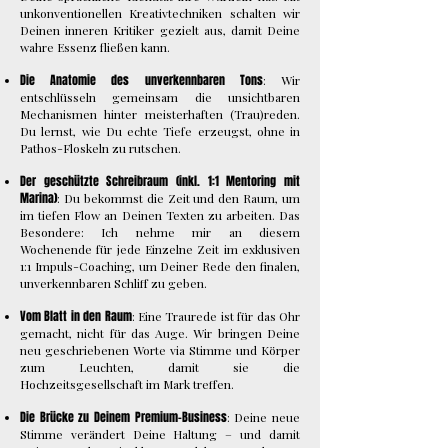
unkonventionellen Kreativtechniken schalten wir
Deinen inneren Kritiker gezielt aus, damit Deine
wahre Essenz fließen kann.
Die Anatomie des unverkennbaren Tons
: Wir
entschlüsseln gemeinsam die unsichtbaren
Mechanismen hinter meisterhaften (Trau)reden.
Du lernst, wie Du echte Tiefe erzeugst, ohne in
Pathos-Floskeln zu rutschen.
Der geschützte Schreibraum (inkl. 1:1 Mentoring mit
Marina)
: Du bekommst die Zeit und den Raum, um
im tiefen Flow an Deinen Texten zu arbeiten. Das
Besondere: Ich nehme mir an diesem
Wochenende für jede Einzelne Zeit im exklusiven
1:1 Impuls-Coaching, um Deiner Rede den finalen,
unverkennbaren Schliff zu geben.
Vom Blatt in den Raum
: Eine Traurede ist für das Ohr
gemacht, nicht für das Auge. Wir bringen Deine
neu geschriebenen Worte via Stimme und Körper
zum Leuchten, damit sie die
Hochzeitsgesellschaft im Mark treffen.
Die Brücke zu Deinem Premium-Business
: Deine neue
Stimme verändert Deine Haltung – und damit