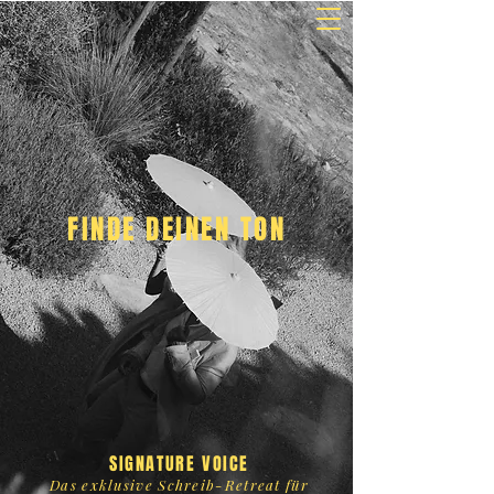
MARINA DANNER
shop & education
FINDE DEINEN TON
SIGNATURE VOICE
Das exklusive Schreib-Retreat für