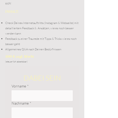
sich!
INHALT:
Check Deines Internetauftritts (Instagram & Webseite) mit
detailliertem Feedback & Ansätzen, wie es noch besser
werden kann
Feedback zu einer Traurede mit Tipps & Tricks wie es noch
besser geht
Allgemeines Q&A nach Deinen Bedürfnissen
500 € zzgl. MwSt
(
steuerlich absetzbar)
DABEI SEIN
Vorname
*
Nachname
*