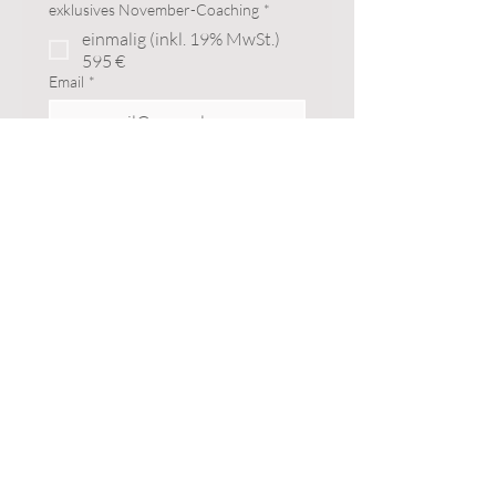
exklusives November-Coaching
*
einmalig (inkl. 19% MwSt.)
595 €
Email
*
PLATZ SICHERN
Ich möchte ein exklusives 
Coaching in Anspruch 
nehmen.
*
Ich freue mich auf den
Austausch mit Dir!
Foto: Katarina Fedora
E-Mail
info@marinadanner.de
Impressum
Datenschutz
MALLORCA | TOSKANA | GARDASEE | PORTUGAL | FRANKREICH | DÄNKEMARK | SYLT | SÜDAFRIKA