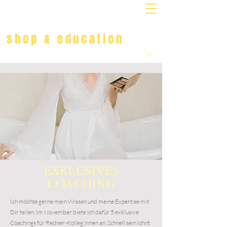
MARINA DANNER
shop & education
Foto: Katarina Fedora
EXKLUSIVES
COACHING
Ich möchte gerne mein Wissen und meine Expertise mit
Dir teilen. Im November biete ich dafür 5 exklusive
Coachings für Redner-Kolleg:innen an. Schnell sein lohnt